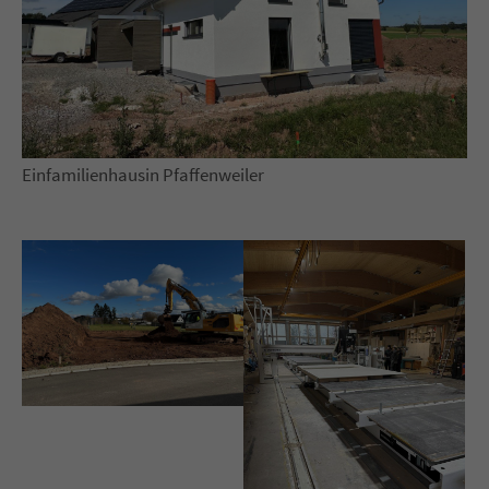
Lorem ipsum dolor sit amet:
24h
/ 365days
Einfamilienhausin Pfaffenweiler
We offer support for our customers
Mon - Fri 8:00am - 5:00pm
(GMT +1)
Get in touch
Cybersteel Inc.
376-293 City Road, Suite 600
San Francisco, CA 94102
Have any questions?
+44 1234 567 890