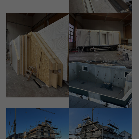
Drop us a line
info@yourdomain.com
About us
Lorem ipsum dolor sit amet, consectetuer adipiscing
elit.
Aenean commodo ligula eget dolor. Aenean massa.
Cum sociis natoque penatibus et magnis dis parturient
montes, nascetur ridiculus mus. Donec quam felis,
ultricies nec.