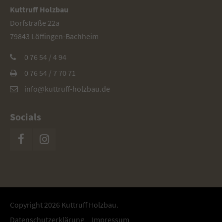
Kuttruff Holzbau
Dorfstraße 22a
79843 Löffingen-Bachheim
0 76 54 / 4 94
0 76 54 / 7 70 71
info@kuttruff-holzbau.de
Socials
Copyright 2026 Kuttruff Holzbau.
Datenschutzerklärung
Impressum