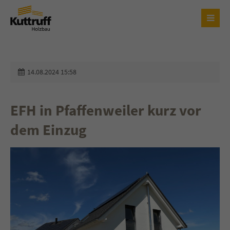
Login
Benutzername
14.08.2024 15:58
Passwort
EFH in Pfaffenweiler kurz vor
dem Einzug
Anmelden
Register
|
Lost your password?
Support