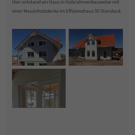
Hier entstand ein Haus in Holzrahmenbauweise mit
Lorem ipsum dolor sit amet:
einer Massivholzdecke im Effizienzhaus 55 Standard.
24h
/ 365days
We offer support for our customers
Mon - Fri 8:00am - 5:00pm
(GMT +1)
Get in touch
Cybersteel Inc.
376-293 City Road, Suite 600
San Francisco, CA 94102
Have any questions?
+44 1234 567 890