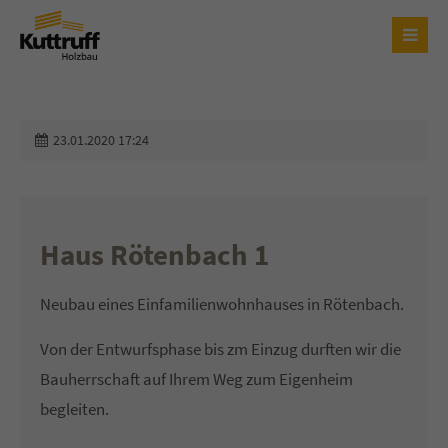
Login
Benutzername
23.01.2020 17:24
Passwort
Haus Rötenbach 1
Neubau eines Einfamilienwohnhauses in Rötenbach.
Anmelden
Von der Entwurfsphase bis zm Einzug durften wir die
Bauherrschaft auf Ihrem Weg zum Eigenheim
Register
|
Lost your password?
begleiten.
Support