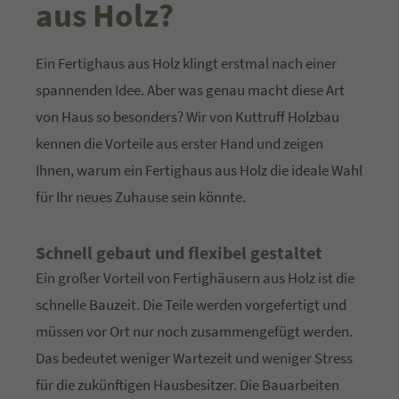
aus Holz?
Lorem ipsum dolor sit amet:
Ein Fertighaus aus Holz klingt erstmal nach einer
spannenden Idee. Aber was genau macht diese Art
24h
/ 365days
von Haus so besonders? Wir von Kuttruff Holzbau
kennen die Vorteile aus erster Hand und zeigen
Ihnen, warum ein Fertighaus aus Holz die ideale Wahl
We offer support for our customers
Mon - Fri 8:00am - 5:00pm
(GMT +1)
für Ihr neues Zuhause sein könnte.
Get in touch
Schnell gebaut und flexibel gestaltet
Cybersteel Inc.
Ein großer Vorteil von Fertighäusern aus Holz ist die
376-293 City Road, Suite 600
schnelle Bauzeit. Die Teile werden vorgefertigt und
San Francisco, CA 94102
müssen vor Ort nur noch zusammengefügt werden.
Das bedeutet weniger Wartezeit und weniger Stress
Have any questions?
für die zukünftigen Hausbesitzer. Die Bauarbeiten
+44 1234 567 890