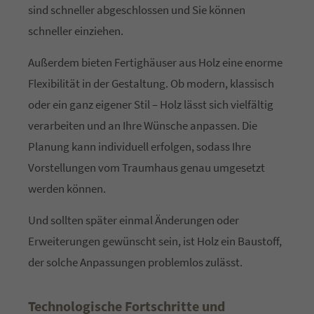
sind schneller abgeschlossen und Sie können
Drop us a line
schneller einziehen.
info@yourdomain.com
Außerdem bieten Fertighäuser aus Holz eine enorme
Flexibilität in der Gestaltung. Ob modern, klassisch
About us
oder ein ganz eigener Stil – Holz lässt sich vielfältig
Lorem ipsum dolor sit amet, consectetuer adipiscing
verarbeiten und an Ihre Wünsche anpassen. Die
elit.
Planung kann individuell erfolgen, sodass Ihre
Aenean commodo ligula eget dolor. Aenean massa.
Vorstellungen vom Traumhaus genau umgesetzt
Cum sociis natoque penatibus et magnis dis parturient
werden können.
montes, nascetur ridiculus mus. Donec quam felis,
ultricies nec.
Und sollten später einmal Änderungen oder
Erweiterungen gewünscht sein, ist Holz ein Baustoff,
der solche Anpassungen problemlos zulässt.
Technologische Fortschritte und