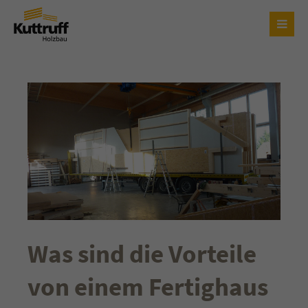
Login
Benutzername
Passwort
Anmelden
Was sind die Vorteile
Register
|
Lost your password?
von einem Fertighaus
Support