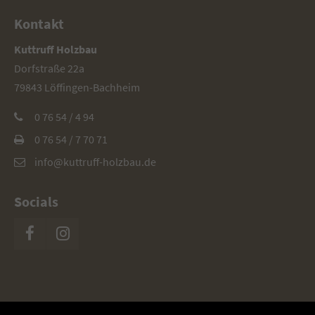
Kontakt
Kuttruff Holzbau
Dorfstraße 22a
79843 Löffingen-Bachheim
0 76 54 / 4 94
0 76 54 / 7 70 71
info@kuttruff-holzbau.de
Socials