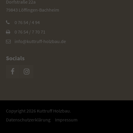
Dorfstraße 22a
79843 Löffingen-Bachheim
0 76 54 / 4 94
0 76 54 / 7 70 71
info@kuttruff-holzbau.de
Socials
Copyright 2026 Kuttruff Holzbau.
Datenschutzerklärung
Impressum