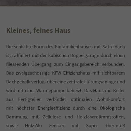
Lorem ipsum dolor sit amet:
Kleines, feines Haus
24h
/ 365days
Die schlichte Form des Einfamilienhauses mit Satteldach
ist raffiniert mit der kubischen Doppelgarage durch einen
We offer support for our customers
fliessenden Übergang zum Eingangsbereich verbunden.
Mon - Fri 8:00am - 5:00pm
(GMT +1)
Das zweigeschossige KFW Effizienzhaus mit sichtbarem
Get in touch
Dachgebälk verfügt über eine zentrale Lüftungsanlage und
wird mit einer Wärmepumpe beheizt. Das Haus mit Keller
Cybersteel Inc.
376-293 City Road, Suite 600
aus Fertigteilen verbindet optimalen Wohnkomfort
San Francisco, CA 94102
mit höchster Energieeffizienz durch eine Ökologische
Dämmung mit Zellulose und Holzfaserdämmstoffen,
Have any questions?
sowie Holz-Alu Fenster mit Super Thermo-3
+44 1234 567 890