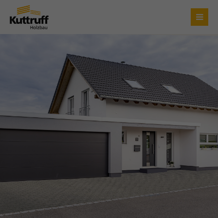
Login
Benutzername
Passwort
Anmelden
Register
|
Lost your password?
Support