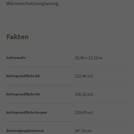
Wärmeschutzverglasung.
Drop us a line
info@yourdomain.com
Fakten
About us
Lorem ipsum dolor sit amet, consectetuer adipiscing
elit.
10,45 x 12,12 m
Außenmaße
Aenean commodo ligula eget dolor. Aenean massa.
112,46 m2
Nettogrundfläche EG
Cum sociis natoque penatibus et magnis dis parturient
montes, nascetur ridiculus mus. Donec quam felis,
ultricies nec.
106,32 m2
Nettogrundfläche DG
219,43 m2
Nettogrundfläche Gesamt
24° /0 cm
Dachneigung/Kniestock